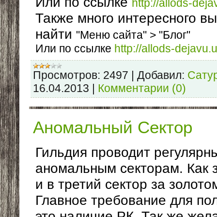
Или по ссылке
http://allods-dej
Также много интересного в
найти
"Меню сайта" > "Блог"
Или по ссылке
http://allods-dejavu
Просмотров:
2497
|
Добавил:
Сату
16.04.2013
|
Комментарии (0)
Аномальный Сектор
Гильдия проводит регулярн
аномальным секторам. Как з
и в третий сектор за золото
Главное требование для по
это наличие РК. Так же же