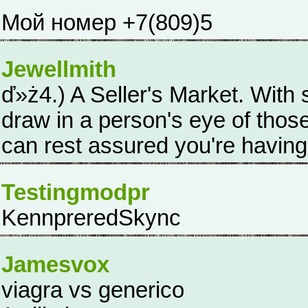
Мой номер +7(809)5
Jewellmith
ď»ż4.) A Seller's Market. Wit
draw in a person's eye of those
can rest assured you're having 
Testingmodpr
KennpreredSkync
Jamesvox
viagra vs generico