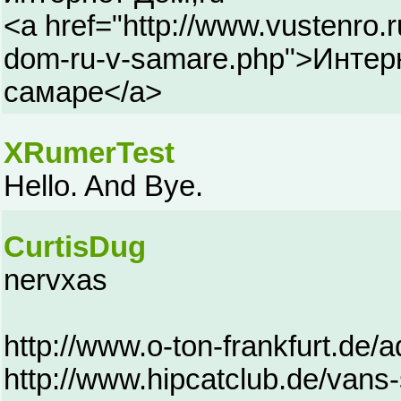
<a href="http://www.vustenro.r
dom-ru-v-samare.php">Интер
самаре</a>
XRumerTest
Hello. And Bye.
CurtisDug
nervxas
http://www.o-ton-frankfurt.de
http://www.hipcatclub.de/vans-