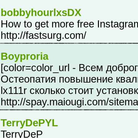
bobbyhourlxsDX
How to get more free Instagram 
http://fastsurg.com/
Boyproria
[color=color_url - Всем добро
Остеопатия повышение квали
lx111r сколько стоит установ
http://spay.maiougi.com/sitem
TerryDePYL
TerryDeP