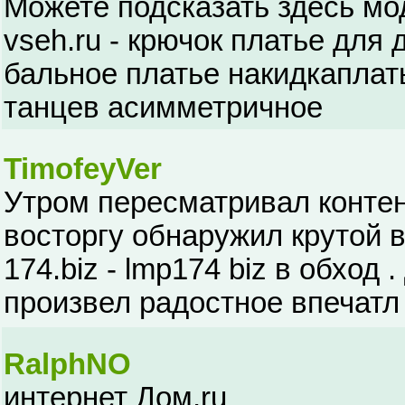
Можете подсказать здесь модн
vseh.ru - крючок платье для
бальное платье накидкаплат
танцев асимметричное
TimofeyVer
Утром пересматривал контен
восторгу обнаружил крутой ве
174.biz - lmp174 biz в обход
произвел радостное впечатл
RalphNO
интернет Дом,ru