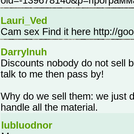
oid=-139678140&p=программ
Lauri_Ved
Cam sex Find it here http://goo
Darrylnuh
Discounts nobody do not sell by
talk to me then pass by!
Why do we sell them: we just d
handle all the material.
lubluodnor