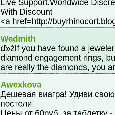
Live Support.Worldwide Discre
With Discount
<a href=http://buyrhinocort.bl
Wedmith
ď»żIf you have found a jeweler 
diamond engagement rings, but 
are really the diamonds, you are
Awexkova
Дешевая виагра! Удиви сво
постели!
Цены от 60руб. за таблетку -