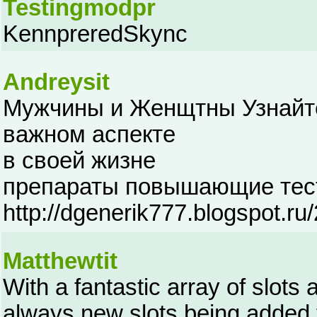
Testingmodpr
KennpreredSkync
Andreysit
Мужчины и Женщтны Узнайте
важном аспекте
в своей жизне
препараты повышающие тес
http://dgenerik777.blogspot.ru
Matthewtit
With a fantastic array of slots 
always new slots being added 