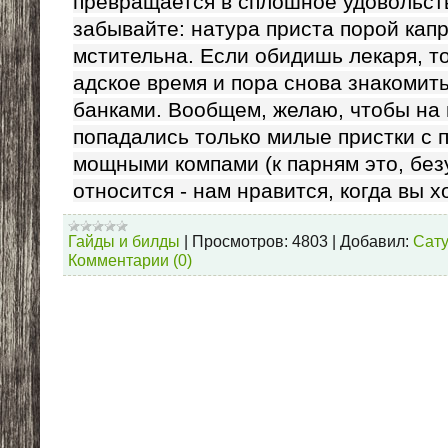
превращается в сплошное удовольст
забывайте: натура приста порой капр
мстительна. Если обидишь лекаря, то
адское время и пора снова знакомит
банками. Вообщем, желаю, чтобы на
попадались только милые пристки с 
мощными компами (к парням это, без
относится - нам нравится, когда вы х
Гайды и билды
|
Просмотров:
4803
|
Добавил:
Сат
Комментарии (0)