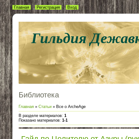
Главная
Регистрация
Вход
Гильдия Дежав
Библиотека
Главная
»
Статьи
» Все о ArcheAge
В разделе материалов
:
1
Показано материалов
:
1-1
Гайд по Целителю от Азуры (ру